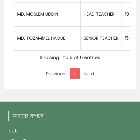
MD. MOSLEM UDDIN
HEAD TEACHER
10-01-
MD. TOZAMMEL HAQUE
SENIOR TEACHER
15-06-
Showing 1 to 6 of 6 entries
Previous
1
Next
আমাদের সম্পর্কে
nct