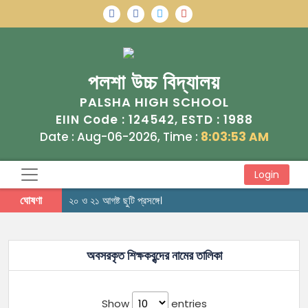
পলশা উচ্চ বিদ্যালয়
PALSHA HIGH SCHOOL
EIIN Code :
124542
, ESTD :
1988
Date : Aug-06-2026, Time :
8:03:54 AM
Login
ঘোষণা
২০ ও ২১ আগষ্ট ছুটি প্রসঙ্গে।
অবসরকৃত শিক্ষকবৃন্দের নামের তালিকা
Show
entries