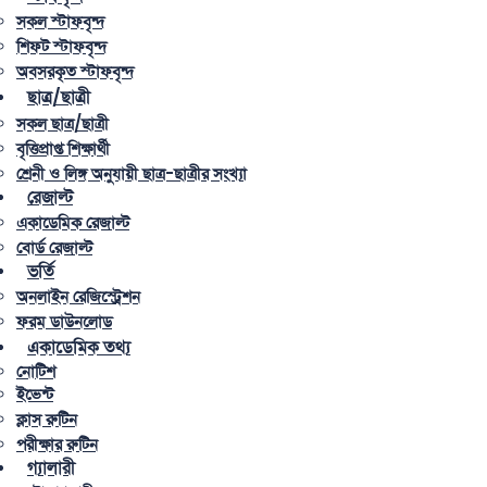
সকল স্টাফবৃন্দ
শিফট স্টাফবৃন্দ
অবসরকৃত স্টাফবৃন্দ
ছাত্র/ছাত্রী
সকল ছাত্র/ছাত্রী
বৃত্তিপ্রাপ্ত শিক্ষার্থী
শ্রেনী ও লিঙ্গ অনুযায়ী ছাত্র-ছাত্রীর সংখ্যা
রেজাল্ট
একাডেমিক রেজাল্ট
বোর্ড রেজাল্ট
ভর্তি
অনলাইন রেজিস্ট্রেশন
ফরম ডাউনলোড
একাডেমিক তথ্য
নোটিশ
ইভেন্ট
ক্লাস রুটিন
পরীক্ষার রুটিন
গ্যালারী