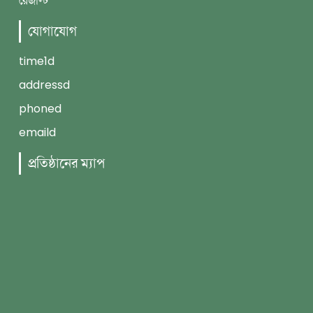
রেজাল্ট
যোগাযোগ
time1d
addressd
phoned
emaild
প্রতিষ্ঠানের ম্যাপ