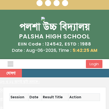
পলশা উচ্চ বিদ্যালয়
PALSHA HIGH SCHOOL
124542
1988
EIIN Code :
, ESTD :
Date : Aug-06-2026, Time :
5:42:25 AM
Login
ঘোষণা
২০ ও ২১ আগষ্ট ছুটি প্রসঙ্গে।
বিদ্যালয় পরিচালনার নতুন সময়সুটি
Session
Date
Result Title
Action
প্রাক নির্বাচনী পরীক্ষা ২০২৫ এর সময়সুটি
জুলাই গণঅভ্যুত্থান দিবস উপলক্ষে ছুটি