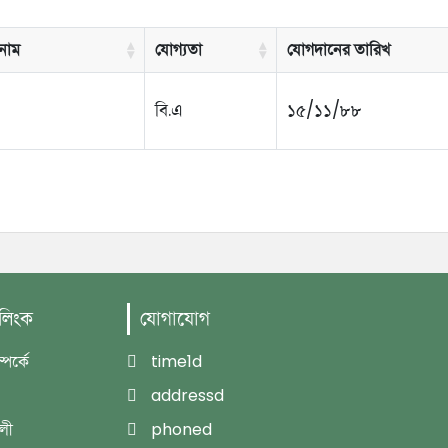
 নাম
যোগ্যতা
যোগদানের তারিখ
বি.এ
১৫/১১/৮৮
 লিংক
যোগাযোগ
পর্কে
time1d
addressd
বলী
phoned