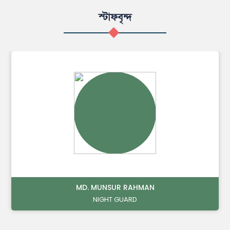
স্টাফবৃন্দ
MD. RUHUL AMIN
CLEANING STAFF