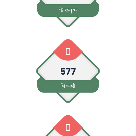
স্টাফবৃন্দ
577
শিক্ষার্থী