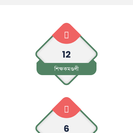
12
শিক্ষকমণ্ডলী
6